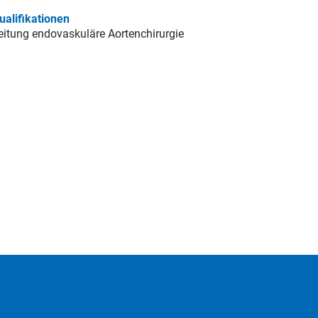
ualifikationen
eitung endovaskuläre Aortenchirurgie