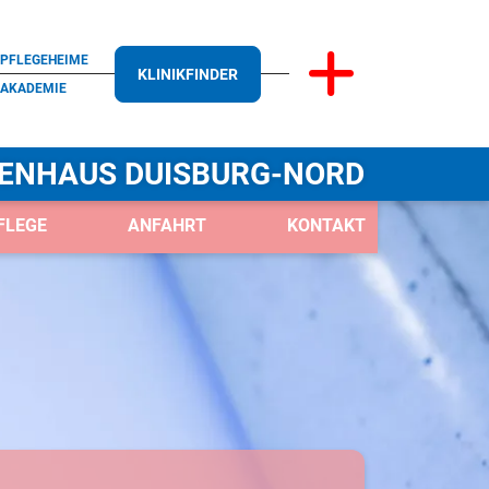
PFLEGEHEIME
KLINIKFINDER
AKADEMIE
ENHAUS DUISBURG-NORD
FLEGE
ANFAHRT
KONTAKT