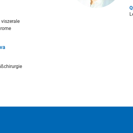
Q
L
 viszerale
drome
eva
äßchirurgie