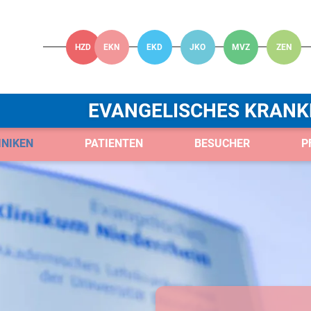
HZD
EKN
EKD
JKO
MVZ
ZEN
EVANGELISCHES KRANK
INIKEN
PATIENTEN
BESUCHER
P