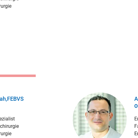
urgie
lah,FEBVS
A
O
zialist
E
chirurgie
F
urgie
E