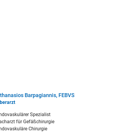
thanasios Barpagiannis, FEBVS
berarzt
ndovaskulärer Spezialist
acharzt für Gefäßchirurgie
ndovaskuläre Chirurgie