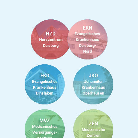
EKN
HZD
Evangelisches
Herzzentrum
Krankenhaus
Duisburg
Duisburg-
Nord
EKD
JKO
Evangelisches
Johanniter
Krankenhaus
Krankenhaus
Dinslaken
Oberhausen
MVZ
ZEN
Medizinisches
Medizinische
Versorgungs­
Zentren