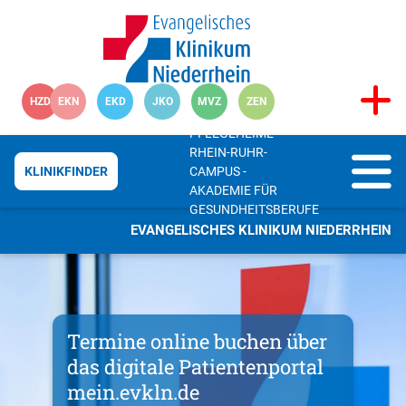
HZD
EKN
EKD
JKO
MVZ
ZEN
PFLEGEHEIME
RHEIN-RUHR-
CAMPUS -
KLINIKFINDER
AKADEMIE FÜR
GESUNDHEITSBERUFE
EVANGELISCHES KLINIKUM NIEDERRHEIN
Termine online buchen über
das digitale Patientenportal
mein.evkln.de