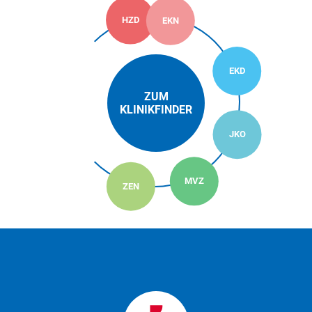
HZD
EKN
EKD
ZUM
KLINIKFINDER
JKO
MVZ
ZEN