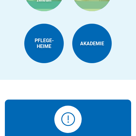
zentrum
PFLEGE­
AKADEMIE
HEIME