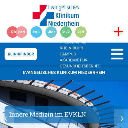
HZD
EKN
EKD
JKO
MVZ
ZEN
PFLEGEHEIME
RHEIN-RUHR-
CAMPUS -
KLINIKFINDER
AKADEMIE FÜR
GESUNDHEITSBERUFE
EVANGELISCHES KLINIKUM NIEDERRHEIN
Innere Medizin im EVKLN