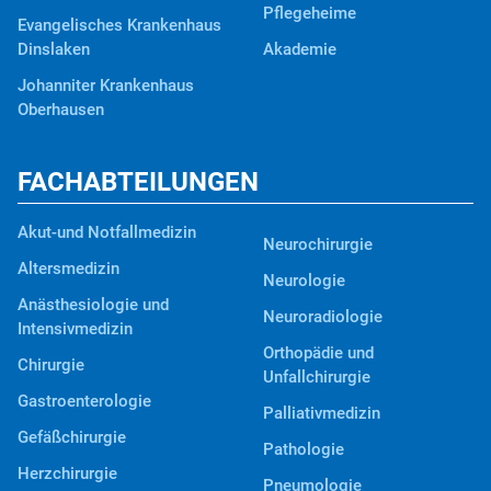
Pflegeheime
Evangelisches Krankenhaus
Dinslaken
Akademie
Johanniter Krankenhaus
Oberhausen
FACHABTEILUNGEN
Akut-und Notfallmedizin
Neurochirurgie
Altersmedizin
Neurologie
Anästhesiologie und
Neuroradiologie
Intensivmedizin
Orthopädie und
Chirurgie
Unfallchirurgie
Gastroenterologie
Palliativmedizin
Gefäßchirurgie
Pathologie
Herzchirurgie
Pneumologie