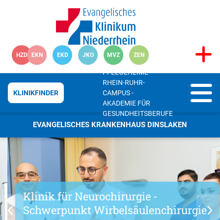
HZD
EKN
EKD
JKO
MVZ
ZEN
PFLEGEHEIME
RHEIN-RUHR-
CAMPUS -
KLINIKFINDER
AKADEMIE FÜR
GESUNDHEITSBERUFE
EVANGELISCHES KRANKENHAUS DINSLAKEN
Klinik für Neurochirurgie -
Schwerpunkt Wirbelsäulenchirurgie