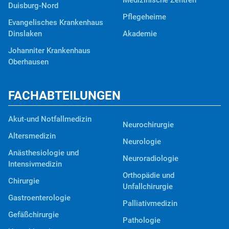
Medizinische Zentren
Duisburg-Nord
Pflegeheime
Evangelisches Krankenhaus
Dinslaken
Akademie
Johanniter Krankenhaus
Oberhausen
FACHABTEILUNGEN
Akut-und Notfallmedizin
Neurochirurgie
Altersmedizin
Neurologie
Anästhesiologie und
Neuroradiologie
Intensivmedizin
Orthopädie und
Chirurgie
Unfallchirurgie
Gastroenterologie
Palliativmedizin
Gefäßchirurgie
Pathologie