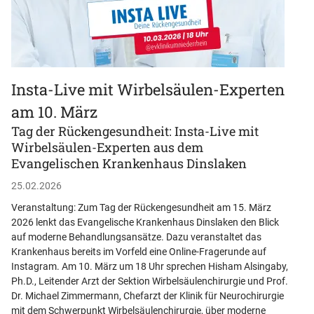
Insta-Live mit Wirbelsäulen-Experten
„
am 10. März
E
Tag der Rückengesundheit: Insta-Live mit
D
Wirbelsäulen-Experten aus dem
M
Evangelischen Krankenhaus Dinslaken
2
25.02.2026
13
Veranstaltung: Zum Tag der Rückengesundheit am 15. März
Ve
2026 lenkt das Evangelische Krankenhaus Dinslaken den Blick
Rü
auf moderne Behandlungsansätze. Dazu veranstaltet das
we
Krankenhaus bereits im Vorfeld eine Online-Fragerunde auf
er
Instagram. Am 10. März um 18 Uhr sprechen Hisham Alsingaby,
kö
Ph.D., Leitender Arzt der Sektion Wirbelsäulenchirurgie und Prof.
ab
Dr. Michael Zimmermann, Chefarzt der Klinik für Neurochirurgie
Kr
mit dem Schwerpunkt Wirbelsäulenchirurgie, über moderne