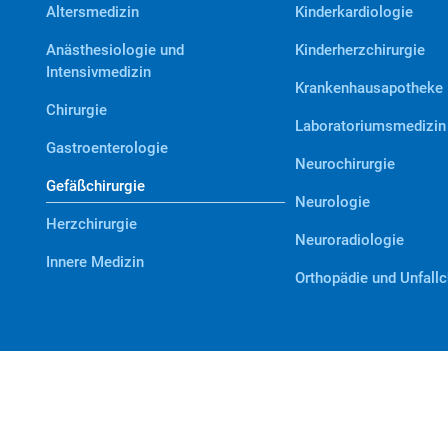
Altersmedizin
Kinderkardiologie
Anästhesiologie und
Kinderherzchirurgie
Intensivmedizin
Krankenhausapotheke
Chirurgie
Laboratoriumsmedizin
Gastroenterologie
Neurochirurgie
Gefäßchirurgie
Neurologie
Herzchirurgie
Neuroradiologie
Innere Medizin
Orthopädie und Unfallc
akt
Datenschutz
Beschwerden
Impressum