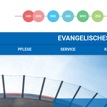
HZD
EKN
EKD
JKO
MVZ
ZEN
EVANGELISCHE
PFLEGE
SERVICE
K