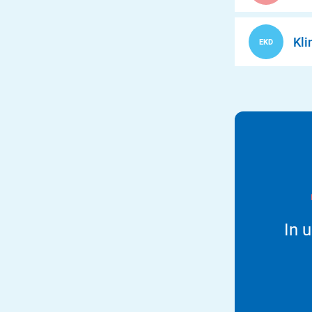
Kli
EKD
In 