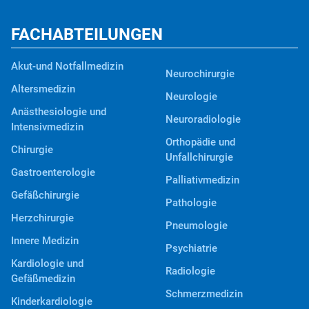
FACHABTEILUNGEN
Akut-und Notfallmedizin
Neurochirurgie
Altersmedizin
Neurologie
Anästhesiologie und
Neuroradiologie
Intensivmedizin
Orthopädie und
Chirurgie
Unfallchirurgie
Gastroenterologie
Palliativmedizin
Gefäßchirurgie
Pathologie
Herzchirurgie
Pneumologie
Innere Medizin
Psychiatrie
Kardiologie und
Radiologie
Gefäßmedizin
Schmerzmedizin
Kinderkardiologie