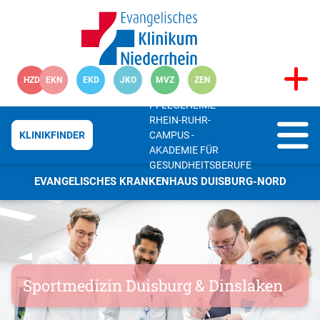
HZD
EKN
EKD
JKO
MVZ
ZEN
PFLEGEHEIME
RHEIN-RUHR-
CAMPUS -
KLINIKFINDER
AKADEMIE FÜR
GESUNDHEITSBERUFE
EVANGELISCHES KRANKENHAUS DUISBURG-NORD
Sportmedizin Duisburg & Dinslaken