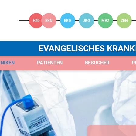
HZD
EKN
EKD
JKO
MVZ
ZEN
EVANGELISCHES KRANK
INIKEN
PATIENTEN
BESUCHER
P