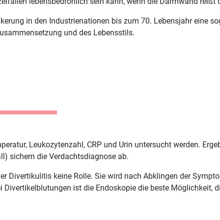
Einzelfällen lebensbedrohlich sein kann, wenn die Darmwand reißt
ölkerung in den Industrienationen bis zum 70. Lebensjahr eine 
zusammensetzung und des Lebensstils.
Temperatur, Leukozytenzahl, CRP und Urin untersucht werden. Erg
ll) sichern die Verdachtsdiagnose ab.
 der Divertikulitis keine Rolle. Sie wird nach Abklingen der Sym
ivertikelblutungen ist die Endoskopie die beste Möglichkeit, die