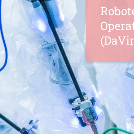
Roboteras
Operatio
(DaVinci)