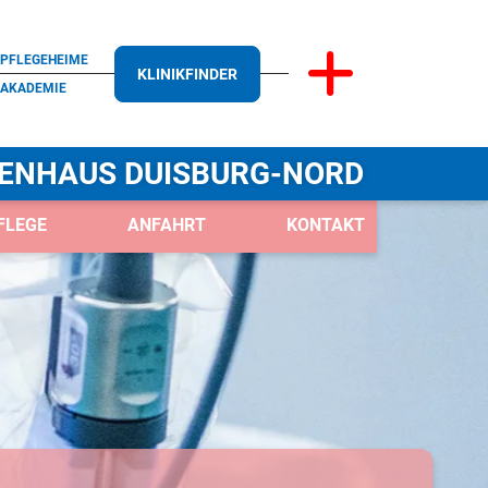
PFLEGEHEIME
KLINIKFINDER
AKADEMIE
ENHAUS DUISBURG-NORD
FLEGE
ANFAHRT
KONTAKT