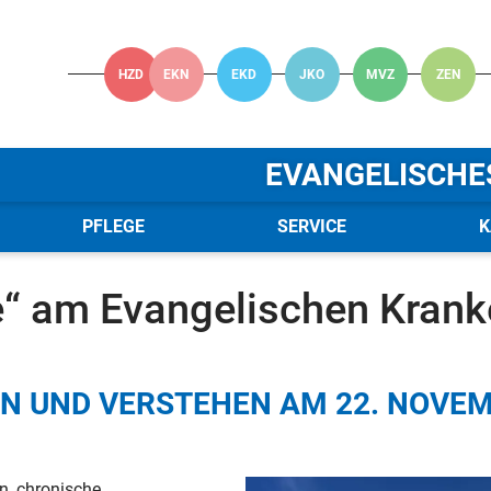
HZD
EKN
EKD
JKO
MVZ
ZEN
EVANGELISCHE
PFLEGE
SERVICE
K
 Verbund
News
News - Details
e“ am Evangelischen Kran
N UND VERSTEHEN AM 22. NOVEM
n, chronische