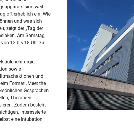
sapparats sind weit
ag oft erheblich ein. Wie
können und was sich
t, zeigt der „Tag der
nslaken. Am Samstag,
von 13 bis 18 Uhr zu
lsäulenchirurgie,
tion sowie
Mitmachaktionen und
 Beim Format „Meet the
ersönlichen Gesprächen
ellen, Therapien
sieren. Zudem besteht
chtigen. Interessierte
lbst eine Intubation