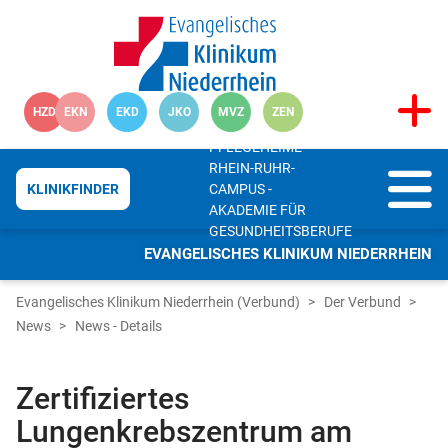
HZD
EKN
EKD
JKO
MVZ
ZEN
PFLEGEHEIME
RHEIN-RUHR-
CAMPUS -
KLINIKFINDER
AKADEMIE FÜR
GESUNDHEITSBERUFE
EVANGELISCHES KLINIKUM NIEDERRHEIN
Evangelisches Klinikum Niederrhein (Verbund)
Der Verbund
News
News - Details
Zertifiziertes
Lungenkrebszentrum am