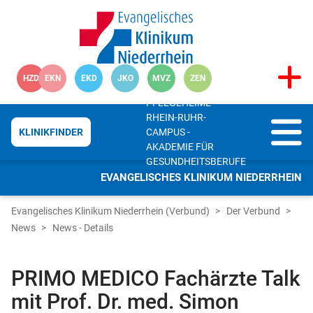
HZD
EKN
EKD
JKO
MVZ
ZEN
PFLEGEHEIME
RHEIN-RUHR-
CAMPUS -
KLINIKFINDER
AKADEMIE FÜR
GESUNDHEITSBERUFE
EVANGELISCHES KLINIKUM NIEDERRHEIN
Evangelisches Klinikum Niederrhein (Verbund)
Der Verbund
News
News - Details
PRIMO MEDICO Fachärzte Talk
mit Prof. Dr. med. Simon