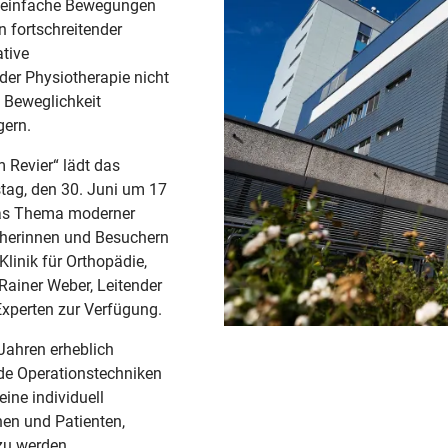
t einfache Bewegungen
 fortschreitender
tive
er Physiotherapie nicht
e Beweglichkeit
gern.
 Revier“ lädt das
ag, den 30. Juni um 17
das Thema moderner
cherinnen und Besuchern
Klinik für Orthopädie,
Rainer Weber, Leitender
Experten zur Verfügung.
Jahren erheblich
de Operationstechniken
ine individuell
en und Patienten,
zu werden.