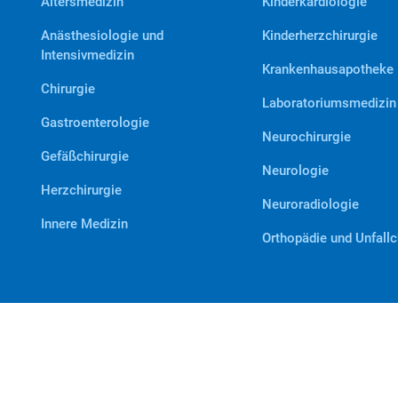
Altersmedizin
Kinderkardiologie
Anästhesiologie und
Kinderherzchirurgie
Intensivmedizin
Krankenhausapotheke
Chirurgie
Laboratoriumsmedizin
Gastroenterologie
Neurochirurgie
Gefäßchirurgie
Neurologie
Herzchirurgie
Neuroradiologie
Innere Medizin
Orthopädie und Unfallc
akt
Datenschutz
Beschwerden
Impressum