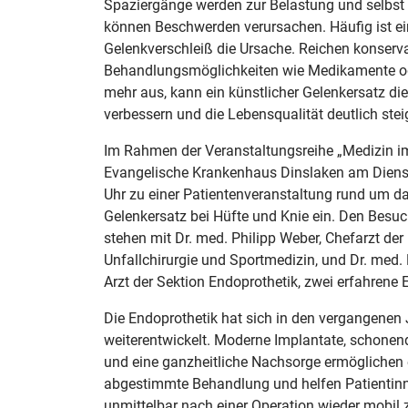
Spaziergänge werden zur Belastung und selbs
können Beschwerden verursachen. Häufig ist ein
Gelenkverschleiß die Ursache. Reichen konserva
Behandlungsmöglichkeiten wie Medikamente od
mehr aus, kann ein künstlicher Gelenkersatz di
verbessern und die Lebensqualität deutlich stei
Im Rahmen der Veranstaltungsreihe „Medizin im
Evangelische Krankenhaus Dinslaken am Dienst
Uhr zu einer Patientenveranstaltung rund um 
Gelenkersatz bei Hüfte und Knie ein. Den Besu
stehen mit Dr. med. Philipp Weber, Chefarzt der 
Unfallchirurgie und Sportmedizin, und Dr. med. 
Arzt der Sektion Endoprothetik, zwei erfahrene 
Die Endoprothetik hat sich in den vergangenen 
weiterentwickelt. Moderne Implantate, schonen
und eine ganzheitliche Nachsorge ermöglichen e
abgestimmte Behandlung und helfen Patientinn
unmittelbar nach einer Operation wieder mobil 