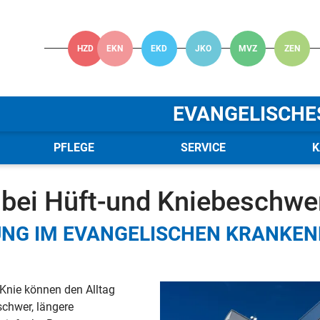
HZD
EKN
EKD
JKO
MVZ
ZEN
EVANGELISCHE
PFLEGE
SERVICE
K
 Verbund
News
News - Details
bei Hüft-und Kniebeschwe
NG IM EVANGELISCHEN KRANKEN
 Knie können den Alltag
schwer, längere