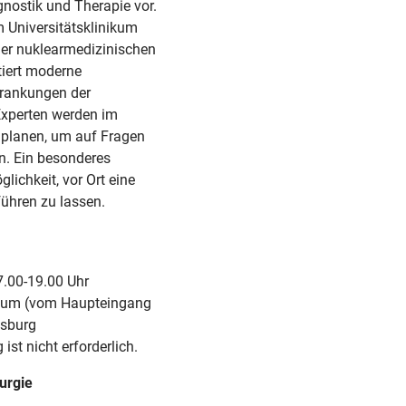
gnostik und Therapie vor.
m Universitätsklinikum
 der nuklearmedizinischen
tiert moderne
krankungen der
Experten werden im
inplanen, um auf Fragen
n. Ein besonderes
ichkeit, vor Ort eine
ühren zu lassen.
7.00-19.00 Uhr
aum (vom Haupteingang
isburg
st nicht erforderlich.
rurgie