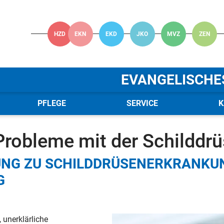
HZD
EKN
EKD
JKO
MVZ
ZEN
EVANGELISCHE
PFLEGE
SERVICE
K
 Verbund
News
News - Details
Probleme mit der Schilddr
NG ZU SCHILDDRÜSENERKRANKU
G
 unerklärliche