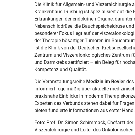
Die Klinik für Allgemein- und Viszeralchirurg
Krankenhaus Duisburg ist spezialisiert auf die
Erkrankungen der endokrinen Organe, darunter d
Nebenschilddrüse, die Bauchspeicheldrüse und 
besonderer Fokus liegt auf der viszeralonkologi
der Therapie bösartiger Tumoren im Bauchrau
ist die Klinik von der Deutschen Krebsgesellsch
Zentrum und Viszeralonkologisches Zentrum fü
und Darmkrebs zertifiziert – ein Beleg für höch
Kompetenz und Qualität.
Die Veranstaltungsreihe
Medizin im Revier
des 
informiert regelmäßig über aktuelle medizinis
praxisnahe Einblicke in moderne Therapiekonze
Experten des Verbunds stehen dabei für Fragen
bieten fundierte Informationen aus erster Hand.
Foto: Prof. Dr. Simon Schimmack, Chefarzt der K
Viszeralchirurgie und Leiter des Onkologisch