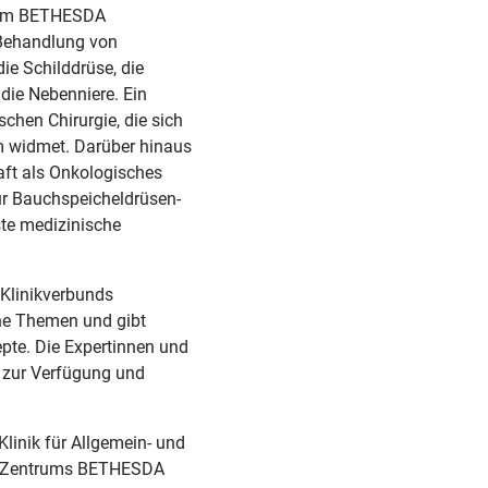
ie am BETHESDA
 Behandlung von
ie Schilddrüse, die
die Nebenniere. Ein
schen Chirurgie, die sich
m widmet. Darüber hinaus
aft als Onkologisches
r Bauchspeicheldrüsen-
ste medizinische
Klinikverbunds
che Themen und gibt
pte. Die Expertinnen und
 zur Verfügung und
linik für Allgemein- und
en Zentrums BETHESDA