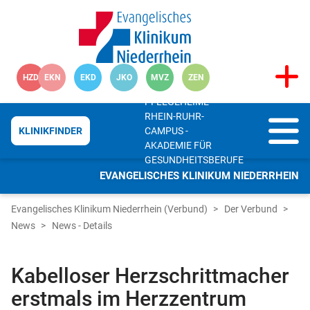
HZD
EKN
EKD
JKO
MVZ
ZEN
PFLEGEHEIME
RHEIN-RUHR-
CAMPUS -
KLINIKFINDER
AKADEMIE FÜR
GESUNDHEITSBERUFE
EVANGELISCHES KLINIKUM NIEDERRHEIN
Evangelisches Klinikum Niederrhein (Verbund)
Der Verbund
News
News - Details
Kabelloser Herzschrittmacher
erstmals im Herzzentrum