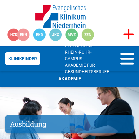
HZD
EKN
EKD
JKO
MVZ
ZEN
PFLEGEHEIME
RHEIN-RUHR-
CAMPUS -
KLINIKFINDER
AKADEMIE FÜR
GESUNDHEITSBERUFE
AKADEMIE
Ausbildung