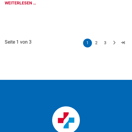
WEITERLESEN …
Seite 1 von 3
1
2
3
Vorwärts
Ende