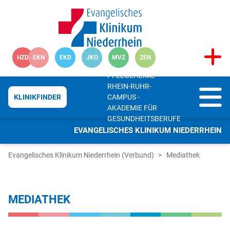
HZD
EKN
EKD
JKO
MVZ
ZEN
PFLEGEHEIME
RHEIN-RUHR-
CAMPUS -
KLINIKFINDER
AKADEMIE FÜR
GESUNDHEITSBERUFE
EVANGELISCHES KLINIKUM NIEDERRHEIN
Evangelisches Klinikum Niederrhein (Verbund)
Mediathek
MEDIATHEK