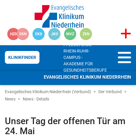
HZD
EKN
EKD
JKO
MVZ
ZEN
PFLEGEHEIME
RHEIN-RUHR-
CAMPUS -
KLINIKFINDER
AKADEMIE FÜR
GESUNDHEITSBERUFE
EVANGELISCHES KLINIKUM NIEDERRHEIN
Evangelisches Klinikum Niederrhein (Verbund)
Der Verbund
News
News - Details
Unser Tag der offenen Tür am
24. Mai