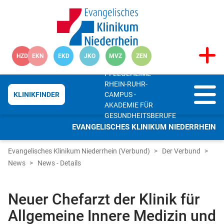
HZD
EKN
EKD
JKO
MVZ
ZEN
PFLEGEHEIME
RHEIN-RUHR-
CAMPUS -
KLINIKFINDER
AKADEMIE FÜR
GESUNDHEITSBERUFE
EVANGELISCHES KLINIKUM NIEDERRHEIN
Evangelisches Klinikum Niederrhein (Verbund)
Der Verbund
News
News - Details
Neuer Chefarzt der Klinik für
Allgemeine Innere Medizin und