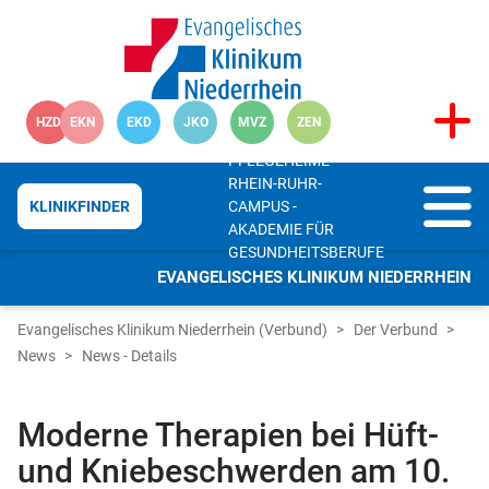
HZD
EKN
EKD
JKO
MVZ
ZEN
PFLEGEHEIME
RHEIN-RUHR-
CAMPUS -
KLINIKFINDER
AKADEMIE FÜR
GESUNDHEITSBERUFE
EVANGELISCHES KLINIKUM NIEDERRHEIN
Evangelisches Klinikum Niederrhein (Verbund)
Der Verbund
News
News - Details
Moderne Therapien bei Hüft-
und Kniebeschwerden am 10.