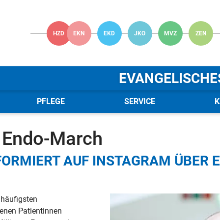
HZD
EKN
EKD
JKO
MVZ
ZEN
EVANGELISCHE
PFLEGE
SERVICE
K
 Verbund
News
News - Details
m Endo-March
NFORMIERT AUF INSTAGRAM ÜBER
 häufigsten
enen Patientinnen