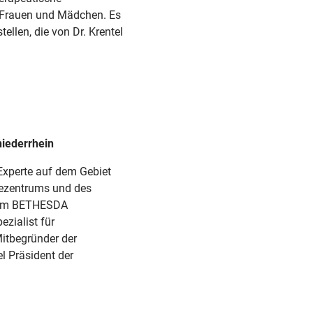
r Frauen und Mädchen. Es
ellen, die von Dr. Krentel
iederrhein
 Experte auf dem Gebiet
osezentrums und des
s am BETHESDA
zialist für
itbegründer der
el Präsident der