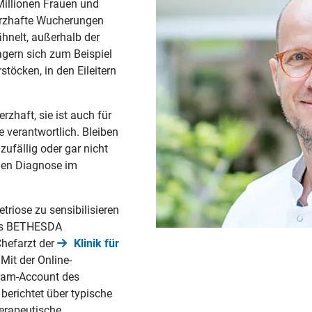
Millionen Frauen und
merzhafte Wucherungen
hnelt, außerhalb der
gern sich zum Beispiel
töcken, in den Eileitern
zhaft, sie ist auch für
 verantwortlich. Bleiben
ufällig oder gar nicht
igen Diagnose im
riose zu sensibilisieren
das BETHESDA
Chefarzt der
Klinik für
Mit der Online-
ram-Account des
 berichtet über typische
erapeutische