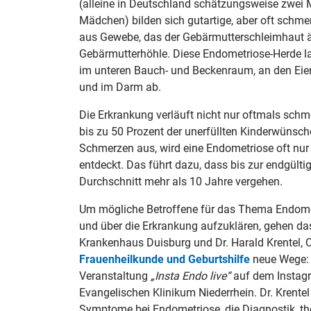
(alleine in Deutschland schätzungsweise zwei 
Mädchen) bilden sich gutartige, aber oft sch
aus Gewebe, das der Gebärmutterschleimhaut ä
Gebärmutterhöhle. Diese Endometriose-Herde la
im unteren Bauch- und Beckenraum, an den Eiers
und im Darm ab.
Die Erkrankung verläuft nicht nur oftmals schmer
bis zu 50 Prozent der unerfüllten Kinderwünsche
Schmerzen aus, wird eine Endometriose oft nur z
entdeckt. Das führt dazu, dass bis zur endgült
Durchschnitt mehr als 10 Jahre vergehen.
Um mögliche Betroffene für das Thema Endomet
und über die Erkrankung aufzuklären, gehen 
Krankenhaus Duisburg und Dr. Harald Krentel, 
Frauenheilkunde und Geburtshilfe
neue Wege: 
Veranstaltung
„Insta Endo live“
auf dem Instag
Evangelischen Klinikum Niederrhein. Dr. Krentel
Symptome bei Endometriose, die Diagnostik, th