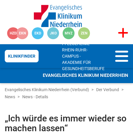
HZD
EKN
EKD
JKO
MVZ
ZEN
PFLEGEHEIME
RHEIN-RUHR-
CAMPUS -
KLINIKFINDER
AKADEMIE FÜR
GESUNDHEITSBERUFE
EVANGELISCHES KLINIKUM NIEDERRHEIN
Evangelisches Klinikum Niederrhein (Verbund)
Der Verbund
News
News - Details
„Ich würde es immer wieder so
machen lassen“