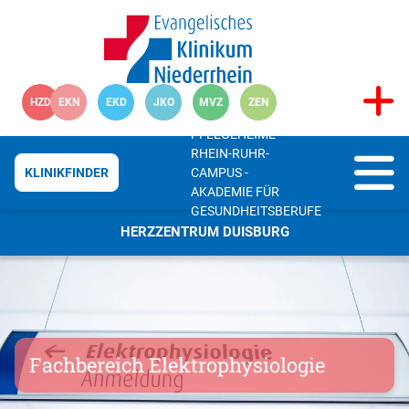
HZD
EKN
EKD
JKO
MVZ
ZEN
PFLEGEHEIME
RHEIN-RUHR-
CAMPUS -
KLINIKFINDER
AKADEMIE FÜR
GESUNDHEITSBERUFE
HERZZENTRUM DUISBURG
Fachbereich Elektrophysiologie