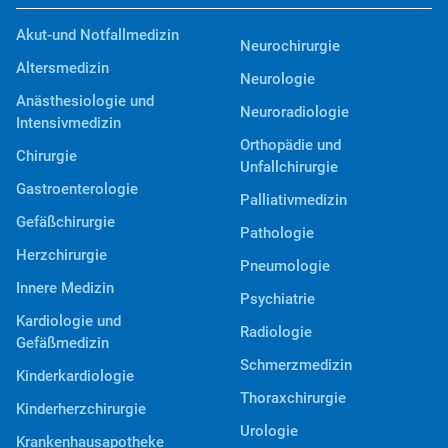
Akut-und Notfallmedizin
Neurochirurgie
Altersmedizin
Neurologie
Anästhesiologie und
Neuroradiologie
Intensivmedizin
Orthopädie und
Chirurgie
Unfallchirurgie
Gastroenterologie
Palliativmedizin
Gefäßchirurgie
Pathologie
Herzchirurgie
Pneumologie
Innere Medizin
Psychiatrie
Kardiologie und
Radiologie
Gefäßmedizin
Schmerzmedizin
Kinderkardiologie
Thoraxchirurgie
Kinderherzchirurgie
Urologie
Krankenhausapotheke