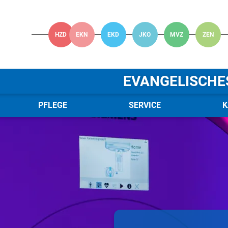
HZD
EKN
EKD
JKO
MVZ
ZEN
EVANGELISCHE
PFLEGE
SERVICE
K