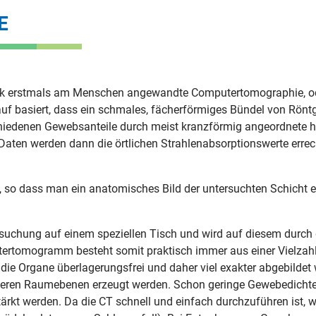
E
ck erstmals am Menschen angewandte Computertomographie, ode
auf basiert, dass ein schmales, fächerförmiges Bündel von Rönt
hiedenen Gewebsanteile durch meist kranzförmig angeordnete 
 Daten werden dann die örtlichen Strahlenabsorptionswerte errec
so dass man ein anatomisches Bild der untersuchten Schicht er
tersuchung auf einem speziellen Tisch und wird auf diesem durch
rtomogramm besteht somit praktisch immer aus einer Vielzahl v
e Organe überlagerungsfrei und daher viel exakter abgebildet
weiteren Raumebenen erzeugt werden. Schon geringe Gewebedicht
stärkt werden. Da die CT schnell und einfach durchzuführen ist,