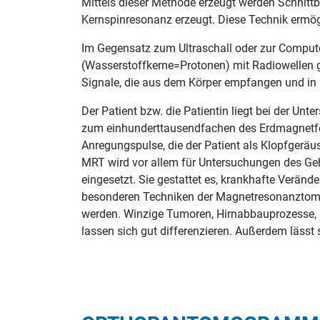
Mittels dieser Methode erzeugt werden Schnittb
Kernspinresonanz erzeugt. Diese Technik ermö
Im Gegensatz zum Ultraschall oder zur Comput
(Wasserstoffkerne=Protonen) mit Radiowellen g
Signale, die aus dem Körper empfangen und in B
Der Patient bzw. die Patientin liegt bei der U
zum einhunderttausendfachen des Erdmagnetfel
Anregungspulse, die der Patient als Klopfgerä
MRT wird vor allem für Untersuchungen des Geh
eingesetzt. Sie gestattet es, krankhafte Verän
besonderen Techniken der Magnetresonanztomog
werden. Winzige Tumoren, Hirnabbauprozesse, 
lassen sich gut differenzieren. Außerdem lässt