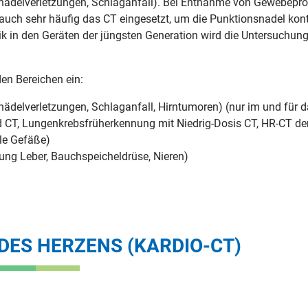
hädelverletzungen, Schlaganfall). Bei Entnahme von Gewebeprob
auch sehr häufig das CT eingesetzt, um die Punktionsnadel kon
ik in den Geräten der jüngsten Generation wird die Untersuchung
en Bereichen ein:
hädelverletzungen, Schlaganfall, Hirntumoren) (nur im und für 
 CT, Lungenkrebsfrüherkennung mit Niedrig-Dosis CT, HR-CT de
ale Gefäße)
ng Leber, Bauchspeicheldrüse, Nieren)
ES HERZENS (KARDIO-CT)