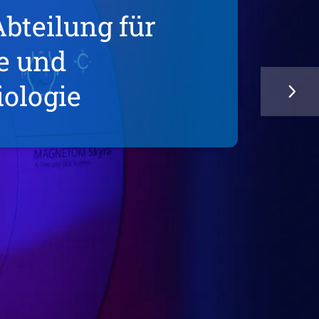
Abteilung für
e und
ologie