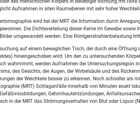
ilder des menschlichen Körpers in beliebiger Richtung mit Hilf
glicht Aufnahmen in allen Raumebenen mit sehr hoher Weichteil
ertomographie wird bei der MRT die Information durch Anregu
ewonnen. Die Dichteverteilung dieser Kerne im Gewebe sowie i
ilder umgewandelt werden. Eine Röntgenstrahlenbelastung tritt
ntersuchung auf einem beweglichen Tisch, der durch eine Öffnung
des) hineingeschoben wird. Um den zu untersuchenden Körperte
usch wahrnimmt, werden Aufnahmen der Untersuchungsregion in f
irns, des Gesichts, der Augen, der Wirbelsäule und des Rücken
derungen der Weichteile besser zu erkennen. Noch schneller als
raphie (MRT) Schlaganfälle innerhalb von Minuten exakt lokali
Gefäßmissbildungen, Gehirnhautentzündungen, Anfallsursachen
 sich in der MRT das Strömungsverhalten von Blut oder Liquor (